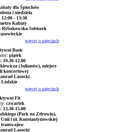
abaty dla Śpiochów
sobota i niedziela
:
12:00 - 13:30
metro Kabaty
a Rybakowska-Sobiszek
azowieckie
więcej o zajęciach
tywni Basic
kamy:
piątek
h:
10.30-12.00
iewicza (Julianów), miejsce
li koncertowej
onrad Lasocki
:
Łódzkie
więcej o zajęciach
ktywni Fit
my:
czwartek
h:
13.30-15.00
sudskiego (Park na Zdrowiu),
 Unii i ul. Konstantynowskiej
u tramwajow
onrad Lasocki