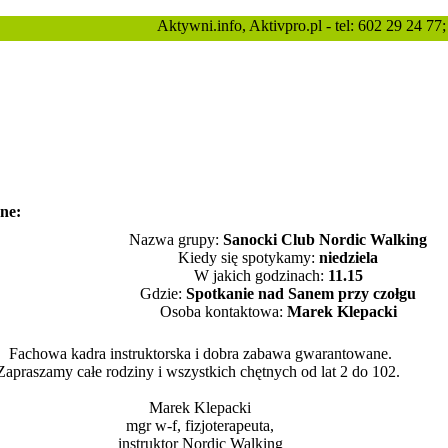
Aktywni.info, Aktivpro.pl - tel: 602 29 24 77
zne:
Nazwa grupy:
Sanocki Club Nordic Walking
Kiedy się spotykamy:
niedziela
W jakich godzinach:
11.15
Gdzie:
Spotkanie nad Sanem przy czołgu
Osoba kontaktowa:
Marek Klepacki
Fachowa kadra instruktorska i dobra zabawa gwarantowane.
Zapraszamy całe rodziny i wszystkich chętnych od lat 2 do 102.
Marek Klepacki
mgr w-f, fizjoterapeuta,
instruktor Nordic Walking