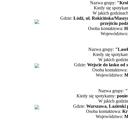
Nazwa grupy:
"Kro
Kiedy się spotyka
W jakich godzinac
Gdzie:
Łódź, ul. Rokicińska/Maszy
przejściu pod
Osoba kontaktowa:
H
Województwo
Nazwa grupy:
"Lase
Kiedy się spotyka
W jakich godzi
Gdzie:
Wejscie do lasku od 
Osoba kontaktowa
Województwo:
M
Nazwa grupy:
"
Kiedy się spotykamy:
ponie
W jakich godzi
Gdzie:
Warszawa, Łazienki
Osoba kontaktowa:
Kr
Województwo:
M