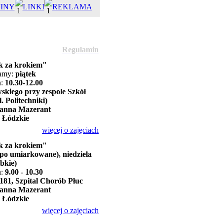
INY
LINKI
REKLAMA
Regulamin
k za krokiem"
kamy:
piątek
h:
10.30-12.00
skiego przy zespole Szkół
 Politechniki)
anna Mazerant
:
Łódzkie
więcej o zajęciach
k za krokiem"
po umiarkowane), niedziela
bkie)
h:
9.00 - 10.30
 181, Szpital Chorób Płuc
anna Mazerant
:
Łódzkie
więcej o zajęciach