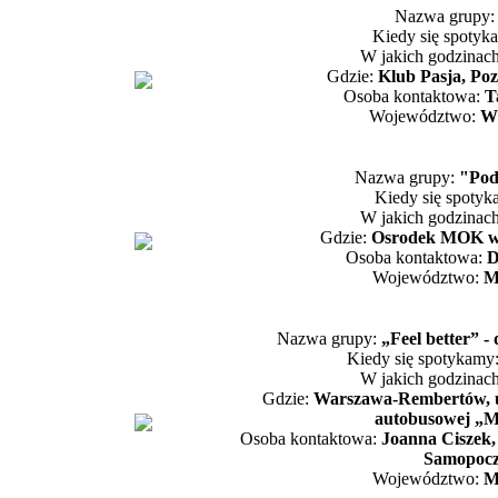
Nazwa grupy
Kiedy się spotyk
W jakich godzinac
Gdzie:
Klub Pasja, Po
Osoba kontaktowa:
T
Województwo:
Wi
Nazwa grupy:
"Pod
Kiedy się spoty
W jakich godzinac
Gdzie:
Osrodek MOK w 
Osoba kontaktowa:
D
Województwo:
M
Nazwa grupy:
„Feel better”
Kiedy się spotykamy
W jakich godzinac
Gdzie:
Warszawa-Rembertów, u
autobusowej „
Osoba kontaktowa:
Joanna Ciszek,
Samopocz
Województwo:
M