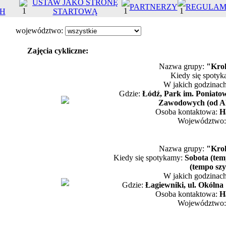
USTAW JAKO STRONĘ
PARTNERZY
REGULAM
H
STARTOWĄ
województwo:
Zajęcia cykliczne:
Nazwa grupy:
"Kro
Kiedy się spoty
W jakich godzinac
Gdzie:
Łódź, Park im. Poniatow
Zawodowych (od Al.
Osoba kontaktowa:
H
Województwo
Nazwa grupy:
"Kro
Kiedy się spotykamy:
Sobota (tem
(tempo szy
W jakich godzinac
Gdzie:
Łagiewniki, ul. Okólna
Osoba kontaktowa:
H
Województwo