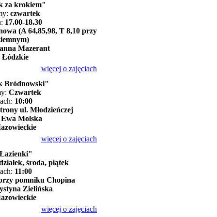
k za krokiem"
my:
czwartek
h:
17.00-18.30
nowa (A 64,85,98, T 8,10 przy
ziemnym)
anna Mazerant
:
Łódzkie
więcej o zajęciach
k Bródnowski"
my:
Czwartek
nach:
10:00
strony ul. Młodzieńczej
:
Ewa Molska
azowieckie
więcej o zajęciach
Łazienki"
działek, środa, piątek
nach:
11:00
 przy pomniku Chopina
ystyna Zielińska
azowieckie
więcej o zajęciach