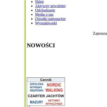
Sklep
Aktywny newsletter
Odchudzanie
Media o nas
Ośrodki patronackie
Wyszukiwarki
Zaprasza
NOWOŚCI