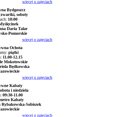
więcej o zajęciach
na Bydgoszcz
czwartki, soboty
nach:
18:00
yślęcinek
na Daria Talar
sko-Pomorskie
więcej o zajęciach
ywna Ochota
kamy:
piątki
h:
11.00-12.15
le Mokotowskie
riola Będkowska
azowieckie
więcej o zajęciach
ywne Kabaty
sobota i niedziela
h:
09:30-11.00
metro Kabaty
a Rybakowska-Sobiszek
azowieckie
więcej o zajęciach