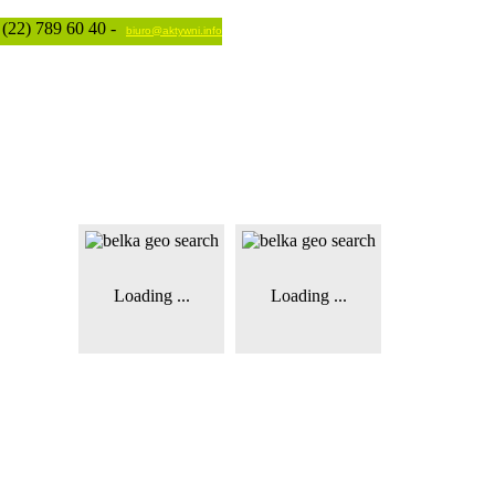
; (22) 789 60 40 -
biuro@aktywni.info
Loading ...
Loading ...