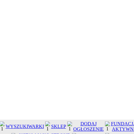
DODAJ
FUNDACJ
WYSZUKIWARKI
SKLEP
OGŁOSZENIE
AKTYWN