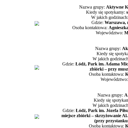
Nazwa grupy:
Aktywne K
Kiedy się spotykamy:
W jakich godzinach
Gdzie:
Warszawa, 
Osoba kontaktowa:
Agnieszk
Województwo:
M
Nazwa grupy:
Ak
Kiedy się spoty
W jakich godzinac
Gdzie:
Łódź, Park im. Adama Mick
zbiórki – przy musz
Osoba kontaktowa:
K
Województwo
Nazwa grupy:
A
Kiedy się spotyka
W jakich godzinac
Gdzie:
Łódź, Park im. Józefa Pił
miejsce zbiórki – skrzyżowanie Al.
(przy przystank
Osoba kontaktowa:
K