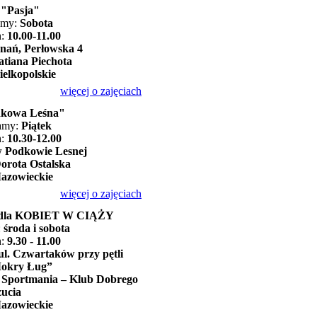
:
"Pasja"
amy:
Sobota
h:
10.00-11.00
znań, Perłowska 4
atiana Piechota
elkopolskie
więcej o zajęciach
kowa Leśna"
kamy:
Piątek
h:
10.30-12.00
Podkowie Lesnej
orota Ostalska
azowieckie
więcej o zajęciach
 - dla KOBIET W CIĄŻY
:
środa i sobota
h:
9.30 - 11.00
l. Czwartaków przy pętli
Mokry Ług”
 Sportmania – Klub Dobrego
ucia
azowieckie