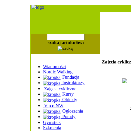
szukaj artukułów:
Zajęcia cyklic
Wiadomości
Nordic Walking
Fundacja
Instruktorzy
Zajęcia cykliczne
Kursy
Obiekty
Vip o NW
Ogłoszenia
Porady
Gymstick
Szkolenia